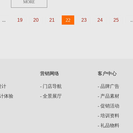
MORE
...
19
20
21
22
23
24
25
..
营销网络
客户中心
云设计
- 门店导航
- 品牌广告
设计体验
- 全景展厅
- 产品素材
- 促销活动
- 培训资料
- 礼品物料