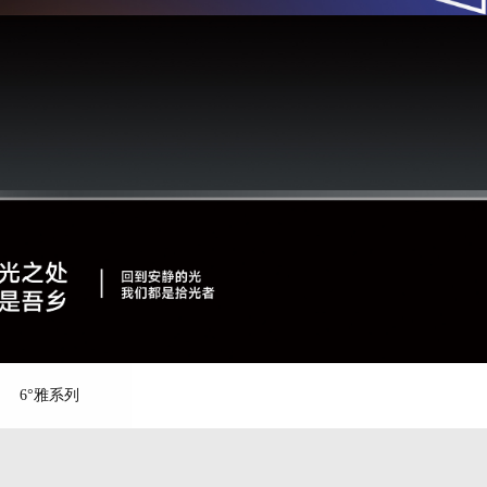
6°雅系列
您当前的位置是：
首页
>>
产品中心
>>
18°雅系列
>>
750×1500
蓝调，予人沉静阔朗之感，创造丰富的层次感，
愈。