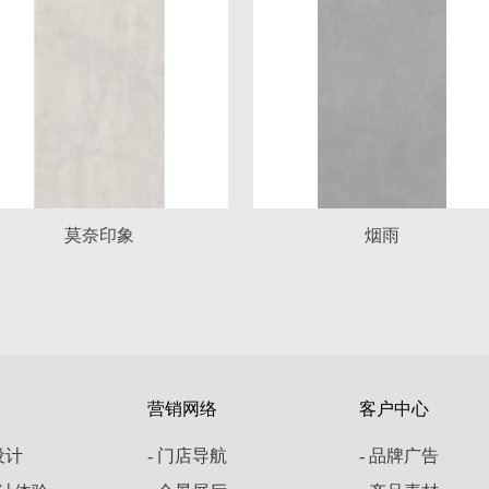
营销网络
客户中心
云设计
- 门店导航
- 品牌广告
设计体验
- 全景展厅
- 产品素材
- 促销活动
- 培训资料
- 礼品物料
- VR价格纸
计家
云设计
粤ICP备2026010698号
友情链接：
陶
设计体验