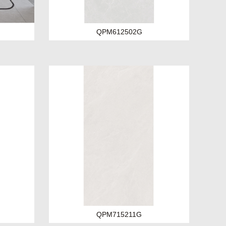
QPM612502G
QPM715211G