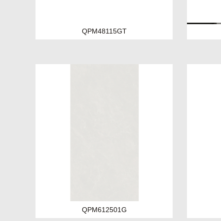
QPM48115GT
QPM612501G