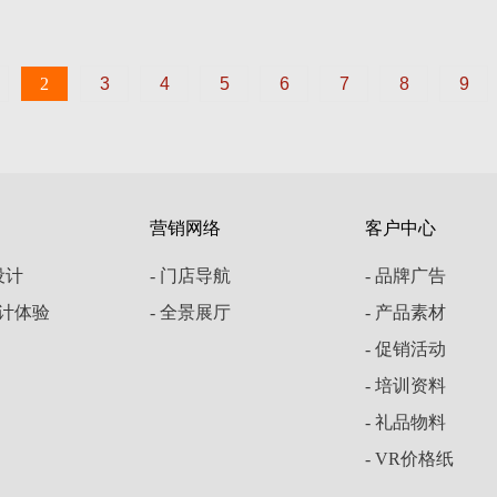
2
3
4
5
6
7
8
9
营销网络
客户中心
云设计
- 门店导航
- 品牌广告
设计体验
- 全景展厅
- 产品素材
- 促销活动
- 培训资料
- 礼品物料
- VR价格纸
计家