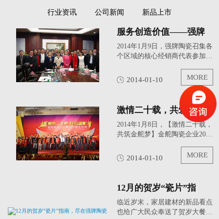
行业资讯
公司新闻
新品上市
服务创造价值——强牌
陶瓷核心客户2014新年
2014年1月9日，强牌陶瓷召集各
分享会
个区域的核心经销商代表参加
2014年的新年分享会，就品牌在
2014年的客户服务方面谋求共
MORE
2014-01-10
识，共谋发展。集团总裁陈志
杰、总裁顾问陈起桥、强牌陶瓷
品牌总经理林国安、品牌副...
激情二十载，共筑金舵
梦——金舵陶瓷企业20
2014年1月8日，【激情二十载，
周年庆典
共筑金舵梦】金舵陶瓷企业20周
年庆典在佛山举行，金舵陶瓷企
业领导与全体员工，以及来自全
MORE
2014-01-10
国各地的经销商代表、供应商代
表和媒体朋友等700人齐聚一
堂，共同见证这一喜庆时刻...
12月的贺岁“瓷片”指
南，尽在强牌陶瓷
临近岁末，家居建材的新品看点
也给广大民众奉送了贺岁大餐。